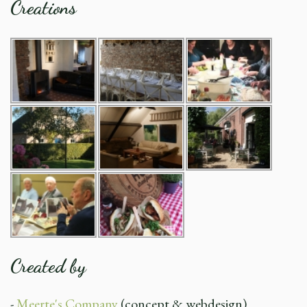
Creations
Created by
-
Meerte's Company
(concept & webdesign)