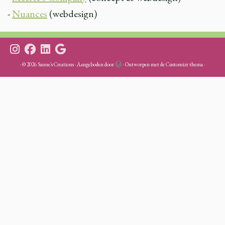
-
Nuances
(webdesign)
·
© 2026
Sanne's Creations
·
Aangeboden door
·
Ontworpen met de
Customizr thema
·