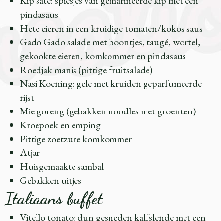
Kip saté: spiesjes van gemarineerde kip met een
pindasaus
Hete eieren in een kruidige tomaten/kokos saus
Gado Gado salade met boontjes, taugé, wortel,
gekookte eieren, komkommer en pindasaus
Roedjak manis (pittige fruitsalade)
Nasi Koening: gele met kruiden geparfumeerde
rijst
Mie goreng (gebakken noodles met groenten)
Kroepoek en emping
Pittige zoetzure komkommer
Atjar
Huisgemaakte sambal
Gebakken uitjes
Italiaans buffet
Vitello tonato: dun gesneden kalfslende met een