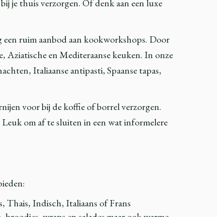
 bij je thuis verzorgen. Of denk aan een luxe
k nog een ruim aanbod aan kookworkshops. Door
he, Aziatische en Mediteraanse keuken. In onze
chten, Italiaanse antipasti, Spaanse tapas,
ijen voor bij de koffie of borrel verzorgen.
. Leuk om af te sluiten in een wat informelere
bieden:
Thais, Indisch, Italiaans of Frans
n, broodjes, wraps en salades maar ook warme