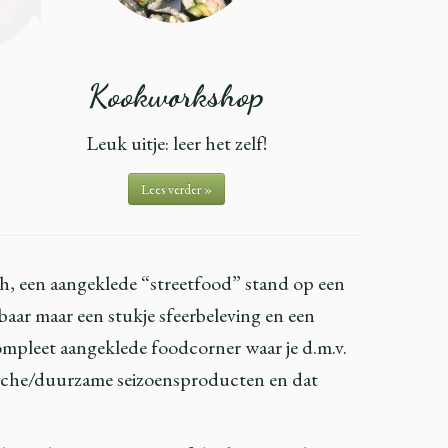
Kookworkshop
Leuk uitje: leer het zelf!
Lees verder »
ch, een aangeklede “streetfood” stand op een
baar maar een stukje sfeerbeleving en een
compleet aangeklede foodcorner waar je d.m.v.
ogische/duurzame seizoensproducten en dat