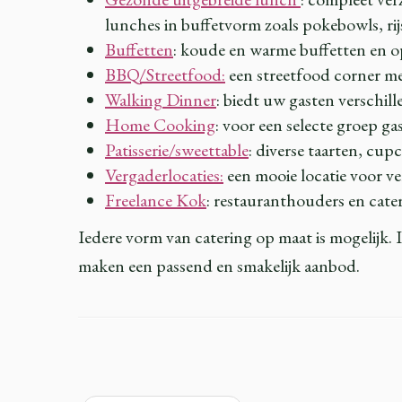
lunches in buffetvorm zoals pokebowls, rijs
Buffetten
: koude en warme buffetten en op 
BBQ/Streetfood:
een streetfood corner me
Walking Dinner
: biedt uw gasten verschill
Home Cooking
: voor een selecte groep ga
Patisserie/sweettable
: diverse taarten, cup
Vergaderlocaties:
een mooie locatie voor ve
Freelance Kok
: restauranthouders en cate
Iedere vorm van catering op maat is mogelijk.
maken een passend en smakelijk aanbod.