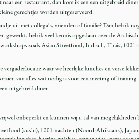
iet naar een restaurant, dan kom ik een een uitgebreid diner
leine gerechtjes worden uitgeserveerd.
avondje uit met collega’s, vrienden of familie? Dan heb i
d en gewerkt, heb ik veel kennis opgedaan over de Arabisc
workshops zoals Asian Streetfood, Indisch, Thais, 1001-na
vergaderlocatie waar we heerlijke lunches en verse lekkern
orzien van alles wat nodig is voor een meeting of training 
en uitgebreid diner.
vrijwel onbeperkt en kunnen wij u tal van mogelijkheden 
etfood (sushi), 1001-nachten (Noord-Afrikaans), Japans, 
zorgde lunches: hartige quiches, empanadas, verse soepe