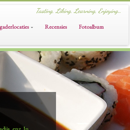
Tasting, Liking, Learning, Enjoying…
gaderlocaties
Recensies
Fotoalbum